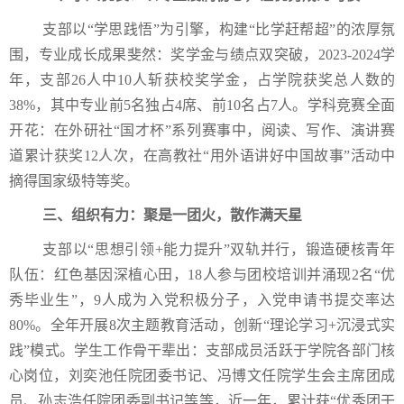
支部以“学思践悟”为引擎，构建“比学赶帮超”的浓厚氛
围，专业成长成果斐然：奖学金与绩点双突破，2023-2024学
年，支部26人中10人斩获校奖学金，占学院获奖总人数的
38%，其中专业前5名独占4席、前10名占7人。学科竞赛全面
开花：在外研社“国才杯”系列赛事中，阅读、写作、演讲赛
道累计获奖12人次，在高教社“用外语讲好中国故事”活动中
摘得国家级特等奖。
三、组织有力：聚是一团火，散作满天星
支部以“思想引领+能力提升”双轨并行，锻造硬核青年
队伍：红色基因深植心田，18人参与团校培训并涌现2名“优
秀毕业生”，9人成为入党积极分子，入党申请书提交率达
80%。全年开展8次主题教育活动，创新“理论学习+沉浸式实
践”模式。学生工作骨干辈出：支部成员活跃于学院各部门核
心岗位，刘奕池任院团委书记、冯博文任院学生会主席团成
员、孙志浩任院团委副书记等等，近一年，累计获“优秀团干