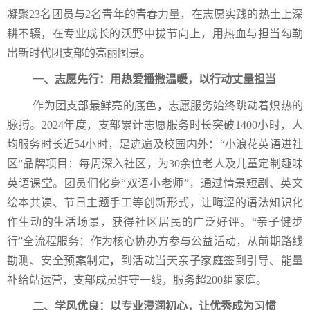
凝聚23名团员与2名青年的青春力量，在志愿实践的热土上深
耕不辍，在专业成长的沃野中拔节向上，用热血与担当勾勒
出新时代团支部的亮丽图景。
一、志愿先行：用热爱播撒温暖，以行动丈量担当
作为团支部最鲜亮的底色，志愿服务始终跳动着炽热的
脉搏。2024年度，支部累计志愿服务时长突破1400小时，人
均服务时长近54小时，足迹遍及校园内外：“小浪花英语进社
区”品牌项目：每周深入社区，为30余位老人及儿童定制趣味
英语课堂。团员们化身“双语小老师”，通过情景短剧、英文
绘本共读、节日主题手工等创新形式，让晦涩的语法知识化
作生动的生活场景，获得社区居民的广泛好评。“亲子健步
行”全流程服务：作为核心协办方参与公益活动，从前期路线
勘测、安全预案制定，到活动当天亲子家庭签到引导、能量
补给站运营，支部成员驻守一线，服务超200组家庭。
二、学风优良：以专业浸润初心，让优秀成为习惯