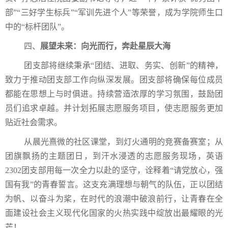
部”“三好学生标兵”“军训先进个人”等荣誉，成为学院师生口
中的“标杆团队”。
四、
展望未来：向光而行，奔赴星辰大海
团支部将继续秉承“团结、进取、务实、创新”的精神，
致力于推动团支部工作向纵深发展。团支部将确保每位成员
都能在思想上与时俱进。持续营造浓厚的学习氛围，鼓励团
员们追求卓越。并计划拓展志愿服务项目，使志愿服务更加
贴近社会需求。
从晨光熹微的社区课堂，到灯火通明的竞赛备赛室；从
团旗飘扬的主题团日，到汗水浸透的志愿服务现场，英语
2302团支部用每一次全力以赴的坚守，诠释着“请党放心，强
国有我”的青春誓言。这支充满理想与朝气的队伍，正以团结
为帆、以奋斗为桨，在时代的浪潮中破浪前行，让青春在全
面建设社会主义现代化国家的火热实践中绽放出最耀眼的光
芒！